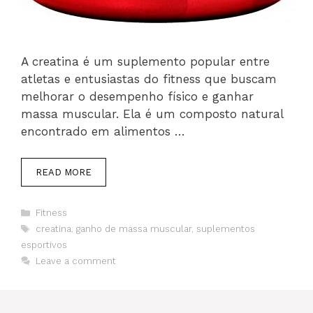
A creatina é um suplemento popular entre
atletas e entusiastas do fitness que buscam
melhorar o desempenho físico e ganhar
massa muscular. Ela é um composto natural
encontrado em alimentos …
READ MORE
Categories
Fitness
Tags
creatina
,
ganho de massa muscular
,
suplementos
esportivos
Leave a comment